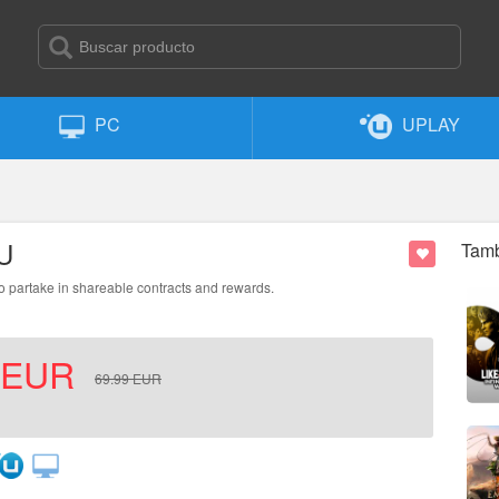
PC
UPLAY
EU
Tamb
to partake in shareable contracts and rewards.
EUR
69.99
EUR