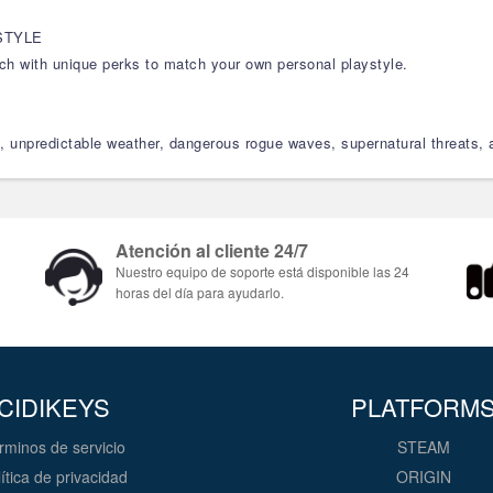
STYLE
each with unique perks to match your own personal playstyle.
, unpredictable weather, dangerous rogue waves, supernatural threats,
Atención al cliente 24/7
Nuestro equipo de soporte está disponible las 24
horas del día para ayudarlo.
CIDIKEYS
PLATFORM
rminos de servicio
STEAM
ítica de privacidad
ORIGIN