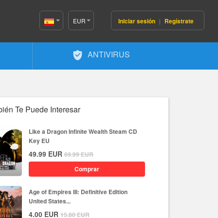
EUR
Iniciar sesión
|
Regístrate
Spain(Español)
ANTIVIRUS
ién Te Puede Interesar
Like a Dragon Infinite Wealth Steam CD
Key EU
49.99
EUR
69.99
EUR
Comprar
Age of Empires III: Definitive Edition
United States...
4.00
EUR
15.80
EUR