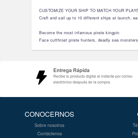
CUSTOMIZE YOUR SHIP TO MATCH YOUR PLAY
Craft and sail up to 10 different ships at launch, 
Become the most infamous pirate kingpin
Face cutthroat pirate hunters, deadly sea monsters
Entrega Rápida
Recibe tu producto digital al instante por correo
electrónico después de la compra.
CONOCERNOS
Sobre nosotros
Té
Contáctenos
Pol